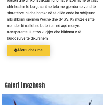
ruajtën dhe u rikonstruktuan dhomat e izolimit në të cilat
shtriheshin të burgosurit në tela me gjemba në vend të
shtretërve, si dhe baraka në të cilën ende ka mbijetuar
mbishkrimi gjerman Wache dhe dy SS. Ky muze është
një ndër të rrallët në botë i cili në aqë mënyrë
transparente ilustron vuajtjet dhe klithmat e të
burgosurve të dikurshëm.
Merr udhëzime
Galeri imazhesh