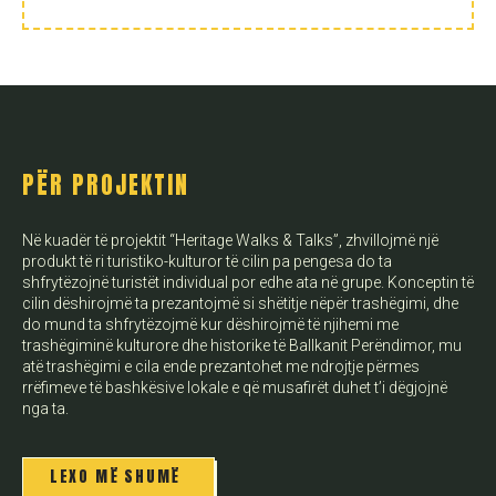
PËR PROJEKTIN
Në kuadër të projektit “Heritage Walks & Talks”, zhvillojmë një
produkt të ri turistiko-kulturor të cilin pa pengesa do ta
shfrytëzojnë turistët individual por edhe ata në grupe. Konceptin të
cilin dëshirojmë ta prezantojmë si shëtitje nëpër trashëgimi, dhe
do mund ta shfrytëzojmë kur dëshirojmë të njihemi me
trashëgiminë kulturore dhe historike të Ballkanit Perëndimor, mu
atë trashëgimi e cila ende prezantohet me ndrojtje përmes
rrëfimeve të bashkësive lokale e që musafirët duhet t’i dëgjojnë
nga ta.
LEXO MË SHUMË