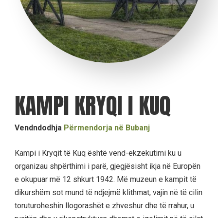
KAMPI KRYQI I KUQ
Vendndodhja
Përmendorja në Bubanj
Kampi i Kryqit të Kuq është vend-ekzekutimi ku u
organizau shpërthimi i parë, gjegjësisht ikja në Europën
e okupuar më 12 shkurt 1942. Më muzeun e kampit të
dikurshëm sot mund të ndjejmë klithmat, vajin në të cilin
toruturoheshin llogorashët e zhveshur dhe të rrahur, u