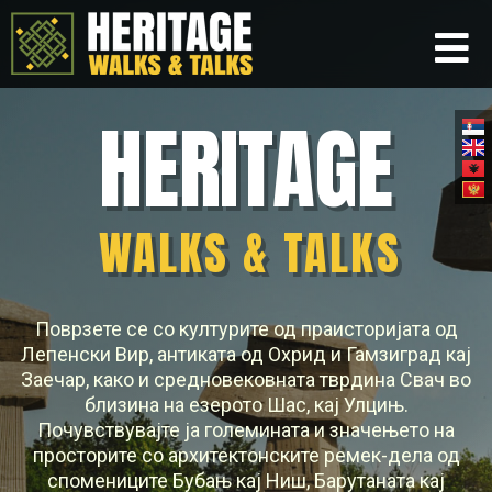
HERITAGE
WALKS & TALKS
Поврзете се со културите од праисторијата од
Лепенски Вир, антиката од Охрид и Гамзиград кај
Заечар, како и средновековната тврдина Свач во
близина на езерото Шас, кај Улцињ.
Почувствувајте ја големината и значењето на
просторите со архитектонските ремек-дела од
спомениците Бубањ кај Ниш, Барутаната кај