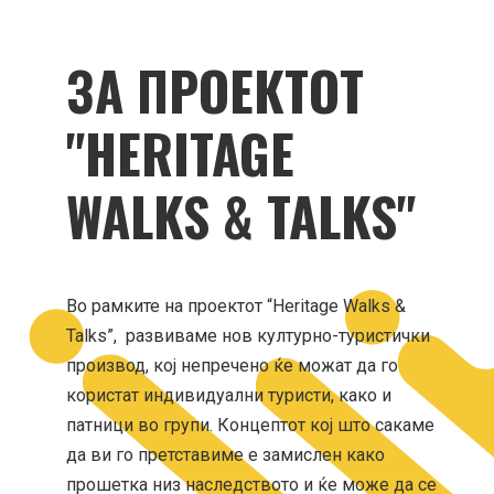
ЗА ПРОЕКТОТ
"HERITAGE
WALKS & TALKS"
Во рамките на проектот “Heritage Walks &
Talks”, развиваме нов културно-туристички
производ, кој непречено ќе можат да го
користат индивидуални туристи, како и
патници во групи. Концептот кој што сакаме
да ви го претставиме е замислен како
прошетка низ наследството и ќе може да се