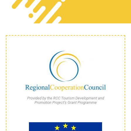
Provided by the RCC Tourism Development and
Promotion Project’s Grant Programme