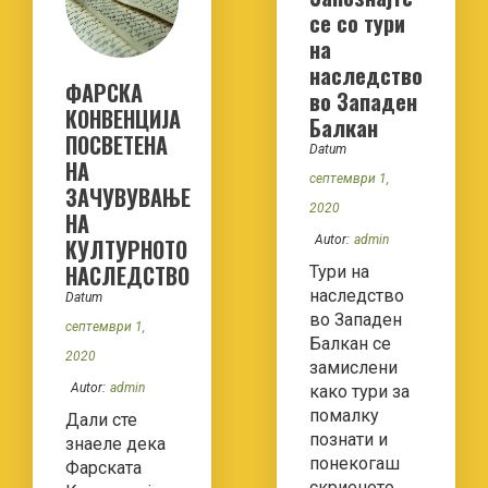
се со тури
на
наследство
ФАРСКА
во Западен
КОНВЕНЦИЈА
Балкан
ПОСВЕТЕНА
Datum
НА
септември 1,
ЗАЧУВУВАЊЕ
2020
НА
Autor:
admin
КУЛТУРНОТО
НАСЛЕДСТВО
Тури на
наследство
Datum
во Западен
септември 1,
Балкан се
2020
замислени
Autor:
admin
како тури за
помалку
Дали сте
познати и
знаеле дека
понекогаш
Фарската
скриеното