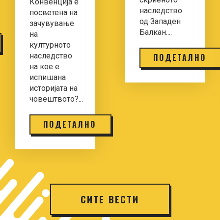
Конвенција е
наследство
посветена на
од Западен
зачувување
Балкан....
на
културното
наследство
ПОДЕТАЛНО
на кое е
испишана
историјата на
човештвото?...
ПОДЕТАЛНО
СИТЕ ВЕСТИ