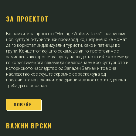
ЗА ПРОЕКТОТ
Во рамките на проектот “Heritage Walks & Talks”, развиваме
нов културно-туристички производ, кој непречено ќе можат
да го користат индивидуални туристи, како и патници во
групи. Концептот кој што сакаме да ви го претставиме е
замислен како прошетка преку наследството и ќе можеме да
го користиме кога сакаме да се запознаеме со културното и
историското наследство од Западен Балкан и тоа она
наследство кое сеуште скромно се раскажува од
преданијата на локалните заедници и за кое гостите допрва
треба да го осознаат.
ПОВЕЌЕ
ВАЖНИ ВРСКИ