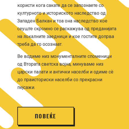
користи кога сакате да се запознаете со
културното и историското наследство од
Западен Балкан и тоа она наследство кое
сеуште скромно се раскажува од преданијата
на локалните заедници и кое гостите допрва
треба да го осознаат.
Ве водиме низ монументалните споменици
од Втората светска војна, минуваме низ
царски палати и антички населби и одиме сѐ
до праисториски населби со прекрасни
пејсажи.
ПОВЕЌЕ