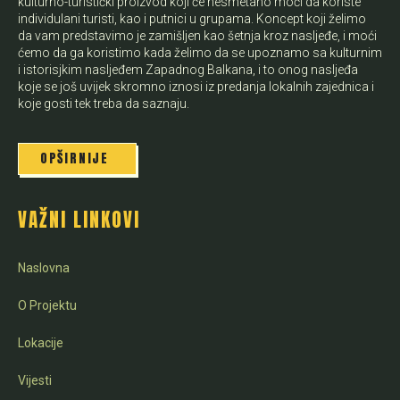
kulturno-turistički proizvod koji će nesmetano moći da koriste
individulani turisti, kao i putnici u grupama. Koncept koji želimo
da vam predstavimo je zamišljen kao šetnja kroz nasljeđe, i moći
ćemo da ga koristimo kada želimo da se upoznamo sa kulturnim
i istorisjkim nasljeđem Zapadnog Balkana, i to onog nasljeđa
koje se još uvijek skromno iznosi iz predanja lokalnih zajednica i
koje gosti tek treba da saznaju.
OPŠIRNIJE
VAŽNI LINKOVI
Naslovna
O Projektu
Lokacije
Vijesti