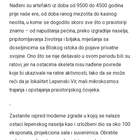
Nađeni su artefakti iz doba od 9500 do 4500 godina
prije naše ere, od doba ranog mezolita do kasnog
neolita, u kome se dogodilo skoro sve što o praistoriji
znamo – od napuštanja pećina, preko izgradnje naselja,
pripitomljavanja životinja i biljaka, miješanja sa
doseljinicima sa Bliskog istoka do pojave privatne
svojine. Ono što se nije dešavalo u ovom periodu bili su
ratovi, jer na ostacima skeleta nisu nađene povrede
koje bi ukazivale na ratne aktivnosti, tako da se može
reči da je lokalitet Lepenski Vir, mali mikrokosmos
trajanja i opstajanja praistorijskog čovjeka.
Zastanite ispred moderne zgrade u kojoj se nalaze
ostaci lepenskog naselja kao i izložbeni dio sa oko 100
eksponata, projekciona sala i suvenirnica. Obratite