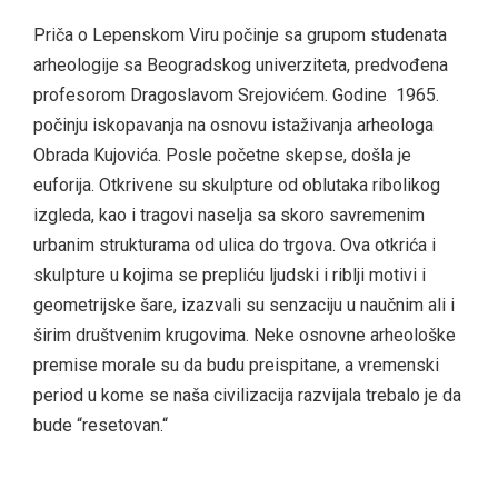
Priča o Lepenskom Viru počinje sa grupom studenata
arheologije sa Beogradskog univerziteta, predvođena
profesorom Dragoslavom Srejovićem. Godine 1965.
počinju iskopavanja na osnovu istaživanja arheologa
Obrada Kujovića. Posle početne skepse, došla je
euforija. Otkrivene su skulpture od oblutaka ribolikog
izgleda, kao i tragovi naselja sa skoro savremenim
urbanim strukturama od ulica do trgova. Ova otkrića i
skulpture u kojima se prepliću ljudski i riblji motivi i
geometrijske šare, izazvali su senzaciju u naučnim ali i
širim društvenim krugovima. Neke osnovne arheološke
premise morale su da budu preispitane, a vremenski
period u kome se naša civilizacija razvijala trebalo je da
bude “resetovan.“