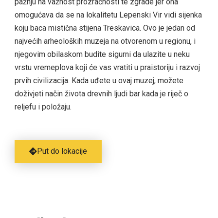
pažnju na važnost prozračnosti te zgrade jer ona
omogućava da se na lokalitetu Lepenski Vir vidi sijenka
koju baca mistična stijena Treskavica. Ovo je jedan od
najvećih arheoloških muzeja na otvorenom u regionu, i
njegovim obilaskom budite sigurni da ulazite u neku
vrstu vremeplova koji će vas vratiti u praistoriju i razvoj
prvih civilizacija. Kada uđete u ovaj muzej, možete
doživjeti način života drevnih ljudi bar kada je riječ o
reljefu i položaju.
Put do lokacije