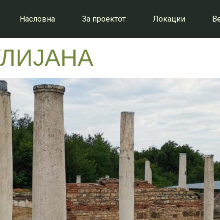
Насловна
За проектот
Локации
В
УЛИЈАНА