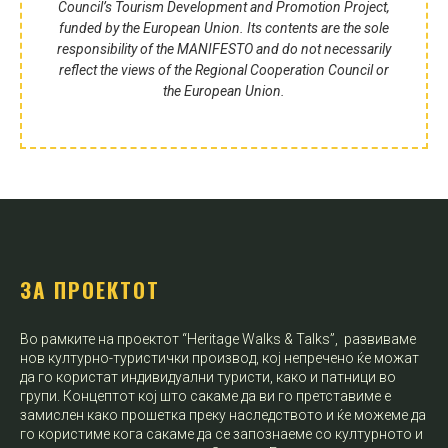
Council’s Tourism Development and Promotion Project,
funded by the European Union. Its contents are the sole
responsibility of the MANIFESTO and do not necessarily
reflect the views of the Regional Cooperation Council or
the European Union.
ЗА ПРОЕКТОТ
Во рамките на проектот “Heritage Walks & Talks”, развиваме
нов културно-туристички производ, кој непречено ќе можат
да го користат индивидуални туристи, како и патници во
групи. Концептот кој што сакаме да ви го претставиме е
замислен како прошетка преку наследството и ќе можеме да
го користиме кога сакаме да се запознаеме со културното и