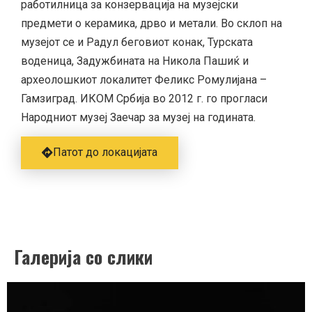
работилница за конзервација на музејски
предмети о керамика, дрво и метали. Во склоп на
музејот се и Радул беговиот конак, Турската
воденица, Задужбината на Никола Пашиќ и
археолошкиот локалитет Феликс Ромулијана –
Гамзиград. ИКОМ Србија во 2012 г. го прогласи
Народниот музеј Заечар за музеј на годината.
Патот до локацијата
Галерија со слики