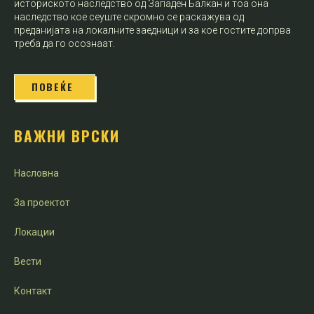
историското наследство од Западен Балкан и тоа она
наследство кое сеуште скромно се раскажува од
преданијата на локалните заедници и за кое гостите допрва
треба да го осознаат.
ПОВЕЌЕ
ВАЖНИ ВРСКИ
Насловна
За проектот
Локации
Вести
Контакт